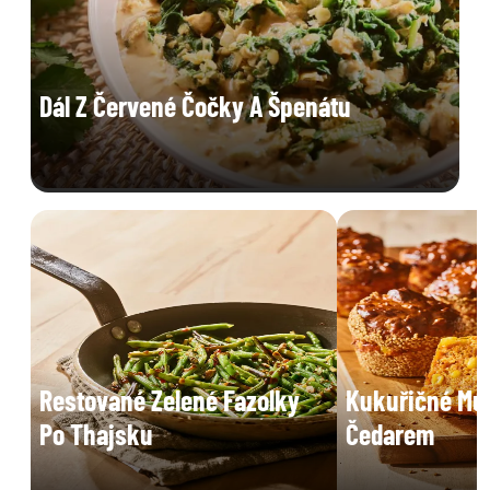
Dál Z Červené Čočky A Špenátu
Restované Zelené Fazolky
Kukuřičné Muf
Po Thajsku
Čedarem