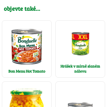
objevte také…
Hrášek v mírně slaném
nálevu
Bon Menu Hot Tomato