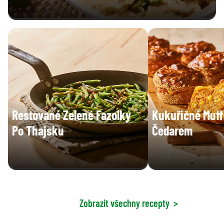
Restované Zelené Fazolky
Kukuřičné Muff
Po Thajsku
Čedarem
Zobrazit všechny recepty
>