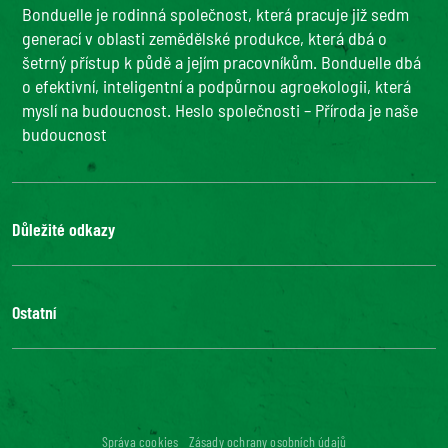
Bonduelle je rodinná společnost, která pracuje již sedm
generací v oblasti zemědělské produkce, která dbá o
šetrný přístup k půdě a jejím pracovníkům. Bonduelle dbá
o efektivní, inteligentní a podpůrnou agroekologii, která
myslí na budoucnost. Heslo společnosti – Příroda je naše
budoucnost
Důležité odkazy
Ochrana osobních údajů
Bonduelle Food Service
Ostatní
Bonduelle.com
Volné pozice
Kontakty
Digitální přístupnost: není v souladu
Správa cookies
Zásady ochrany osobních údajů