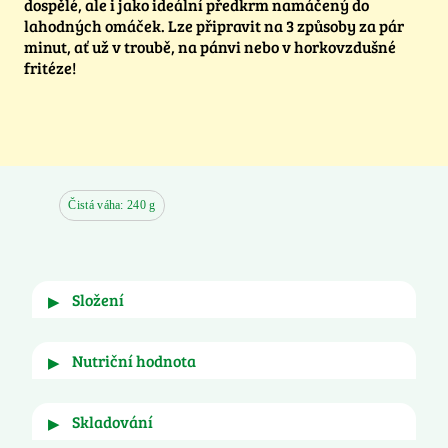
dospělé, ale i jako ideální předkrm namáčený do
lahodných omáček. Lze připravit na 3 způsoby za pár
minut, ať už v troubě, na pánvi nebo v horkovzdušné
fritéze!
Čistá váha: 240 g
složení
▶
Zucchini, breadcrumbs (
WHEAT
 flour and 
nutriční hodnota
▶
starch, 
WHEAT
GLUTEN
, dextrose, yeast, salt, 
rapeseed oil, antioxidant: rosemary extract, 
parsley) 15%, pre-fried eggplant (eggplant 10%, 
Skladování
▶
pro
100g
sunflower oil) 11%, roasted red and yellow 