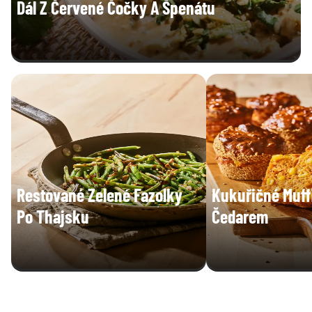
Dál Z Červené Čočky A Špenátu
Restované Zelené Fazolky
Kukuřičné Muff
Po Thajsku
Čedarem