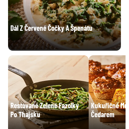
Dál Z Červené Čočky A Špenátu
Restované Zelené Fazolky
Kukuřičné Muf
Po Thajsku
Čedarem