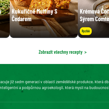
y
Kukuřičné Muffiny S
Krémová Čoč
Čedarem
Sýrem Comt
Rychlé
Zobrazit všechny recepty
>
acuje již sedm generací v oblasti zemědělské produkce, která dbá
nteligentní a podpůrnou agroekologii, která myslí na budoucnost