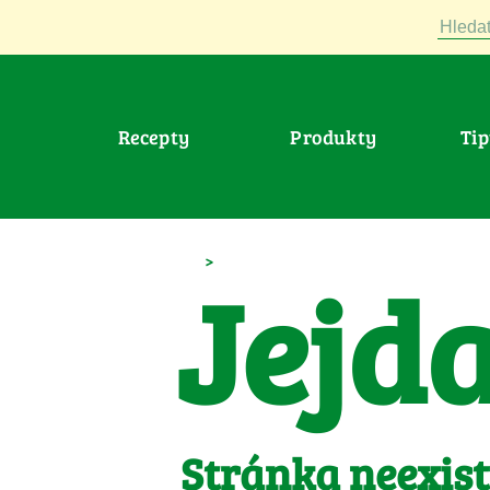
Hledat
Recepty
Produkty
Ti
>
Jejd
Stránka neexist