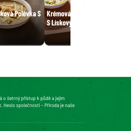
ková Polévka S
Krémová Hrášková Polévka
é
S Lískovými Ořechy
 o šetrný přístup k půdě a jejím
. Heslo společnosti – Příroda je naše