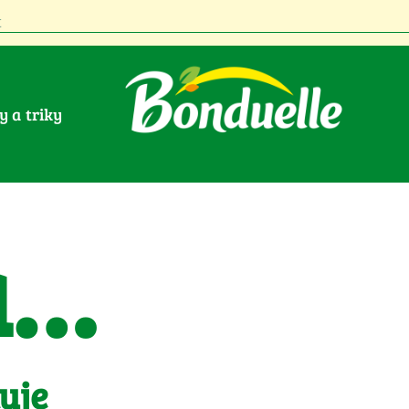
py a triky
a…
uje