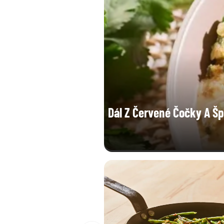
Dál Z Červené Čočky A Š