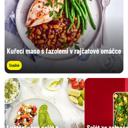
Sůl (g)
0,50 g
1,3 g
Kuřecí maso s fazolemi v rajčatové omáčce
Snadné
Luštěninový salát s
Salát ze zelený