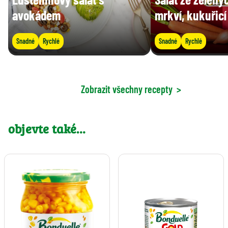
avokádem
mrkví, kukuřicí
Snadné
Rychlé
Snadné
Rychlé
Zobrazit všechny recepty
>
objevte také…