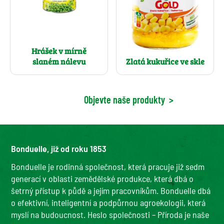
Hrášek v mírně
slaném nálevu
Zlatá kukuřice ve skle
Objevte naše produkty
>
Bonduelle, již od roku 1853
Bonduelle je rodinná společnost, která pracuje již sedm
generací v oblasti zemědělské produkce, která dbá o
šetrný přístup k půdě a jejím pracovníkům. Bonduelle dbá
o efektivní, inteligentní a podpůrnou agroekologii, která
myslí na budoucnost. Heslo společnosti – Příroda je naše