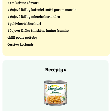
2 cm kořene zázvoru
4 čajové lžičky kořenicí směsi garam masala
4 čajové lžičky mletého koriandru
1 polévková lžíce kari
1 čajová lžička římského kmínu (cumin)
chilli podle potřeby
čerstvý koriandr
Recepty s