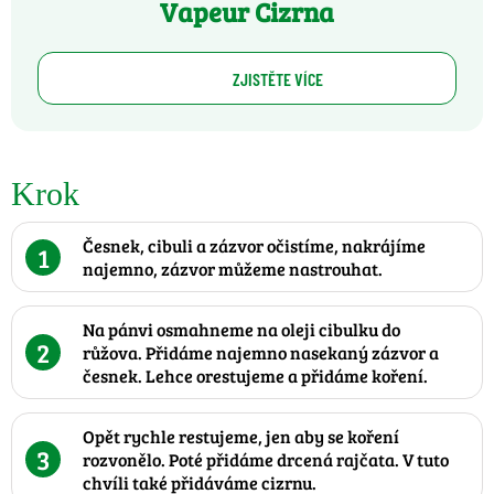
Vapeur Cizrna
ZJISTĚTE VÍCE
Krok
Česnek, cibuli a zázvor očistíme, nakrájíme
1
najemno, zázvor můžeme nastrouhat.
Na pánvi osmahneme na oleji cibulku do
2
růžova. Přidáme najemno nasekaný zázvor a
česnek. Lehce orestujeme a přidáme koření.
Opět rychle restujeme, jen aby se koření
3
rozvonělo. Poté přidáme drcená rajčata. V tuto
chvíli také přidáváme cizrnu.