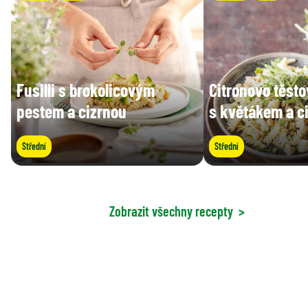
Fusilli s brokolicovým
Citronovo těsto
pestem a cizrnou
s květákem a c
Střední
Střední
Zobrazit všechny recepty
>