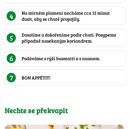
Na mírném plameni necháme cca 15 minut
4
dusit, aby se chutě propojily.
Dosolíme a dokořeníme podle chuti. Posypeme
5
případně nasekaným koriandrem.
6
Podáváme s rýží basmatti a s naanem.
7
BON APPÉTIT!
Nechte se překvapit