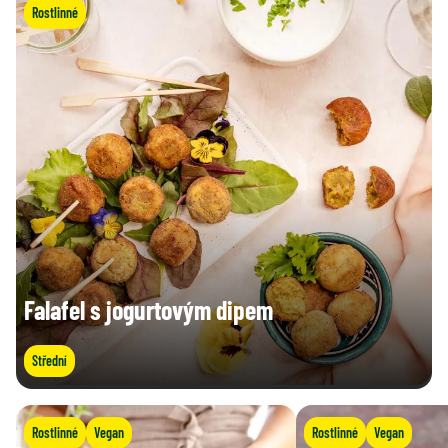
Rostlinné
Falafel s jogurtovým dipem
Střední
Rostlinné
Vegan
Rostlinné
Vegan