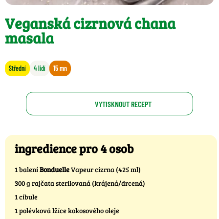
Veganská cizrnová chana
masala
Střední
4 lidí
15 mn
VYTISKNOUT RECEPT
ingredience pro 4 osob
1 balení
Bonduelle
Vapeur cizrna (425 ml)
300 g rajčata sterilovaná (krájená/drcená)
1 cibule
1 polévková lžíce kokosového oleje