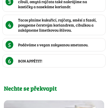
3
cibuli, omytá rajčata také nakrájíme na
kostičky a nasekáme koriandr.
Tacos plníme kukuřicí, rajčaty, směsí z fazolí,
4
posypeme čerstvým koriandrem, cibulkou a
zakápneme limetkovou šťávou.
5
Podáváme s vegan zakysanou smetanou.
6
BON APPÉTIT!
Nechte se překvapit