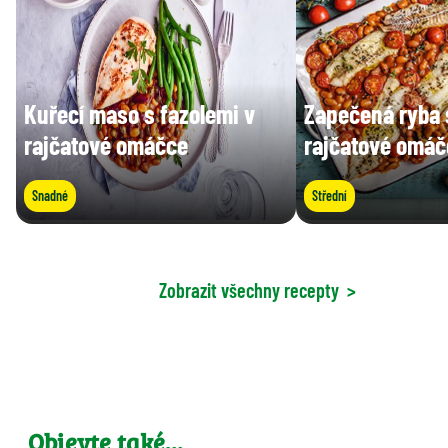
Kuřecí maso s fazolemi v
Zapečená ryba 
rajčatové omáčce
rajčatové omáč
Snadné
Střední
Zobrazit všechny recepty
>
Objevte také…