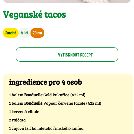
Veganské tacos
Snadné
4 lidí
20 mn
VYTISKNOUT RECEPT
ingredience pro 4 osob
1 balení
Bonduelle
Gold kukuřice (425 ml)
1 balení
Bonduelle
Vapeur červené fazole (425 ml)
1 červená cibule
2 rajčata
1 čajová lžička mletého římského kmínu