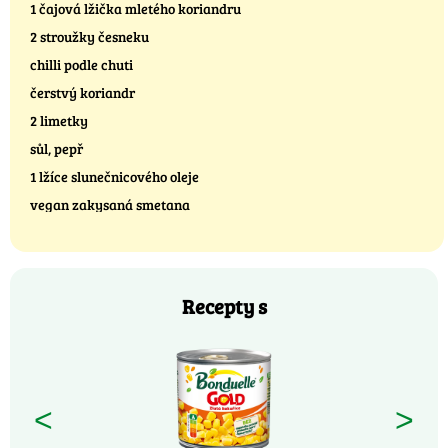
1 čajová lžička mletého koriandru
2 stroužky česneku
chilli podle chuti
čerstvý koriandr
2 limetky
sůl, pepř
1 lžíce slunečnicového oleje
vegan zakysaná smetana
Recepty s
<
>