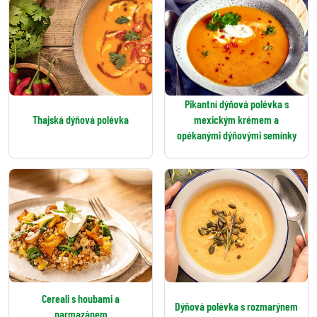
Pikantní dýňová polévka s
Thajská dýňová polévka
mexickým krémem a
opékanými dýňovými semínky
Cereali s houbami a
Dýňová polévka s rozmarýnem
parmazánem