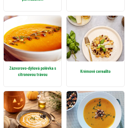
Zázvorovo-dýňová polévka s
Krémové cerealito
citronovou trávou