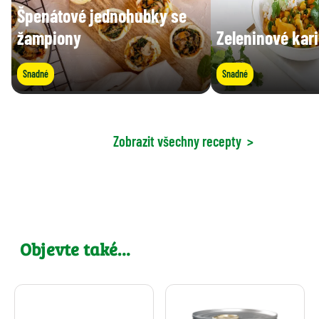
Špenátové jednohubky se
žampiony
Zeleninové kari
Snadné
Snadné
Zobrazit všechny recepty
>
Objevte také…