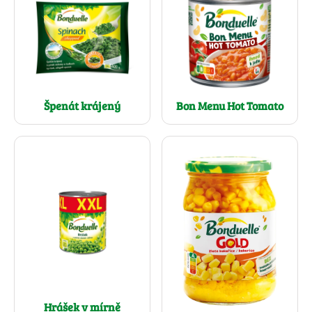
Špenát krájený
Bon Menu Hot Tomato
Hrášek v mírně