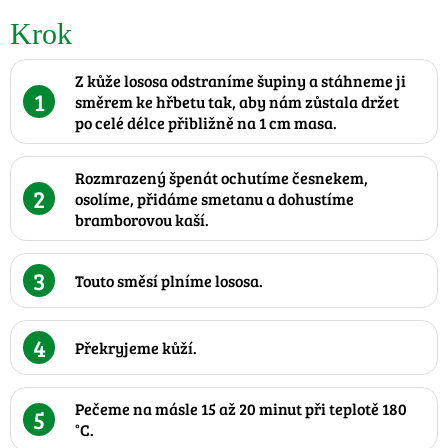
Krok
Z kůže lososa odstraníme šupiny a stáhneme ji
1
směrem ke hřbetu tak, aby nám zůstala držet
po celé délce přibližně na 1 cm masa.
Rozmrazený špenát ochutíme česnekem,
2
osolíme, přidáme smetanu a dohustíme
bramborovou kaší.
3
Touto směsí plníme lososa.
4
Překryjeme kůží.
Pečeme na másle 15 až 20 minut při teplotě 180
5
°C.