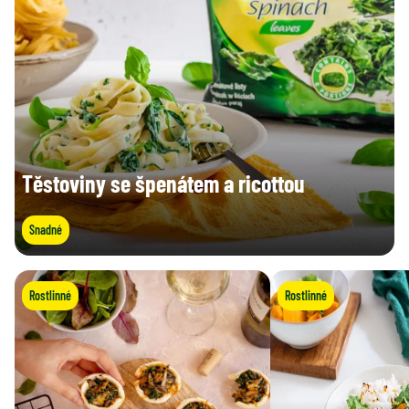
Těstoviny se špenátem a ricottou
Snadné
Rostlinné
Rostlinné