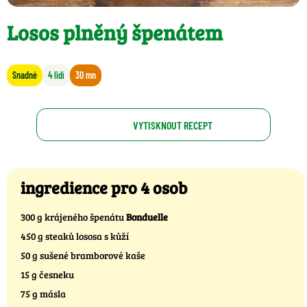
Losos plněný špenátem
Snadné
4 lidí
30 mn
VYTISKNOUT RECEPT
ingredience pro 4 osob
300 g krájeného špenátu
Bonduelle
450 g steaků lososa s kůží
50 g sušené bramborové kaše
15 g česneku
75 g másla