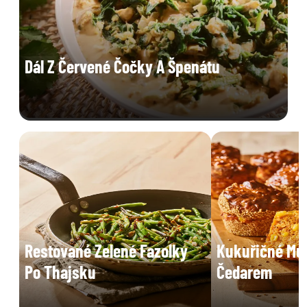
Dál Z Červené Čočky A Špenátu
Restované Zelené Fazolky
Kukuřičné Muf
Po Thajsku
Čedarem